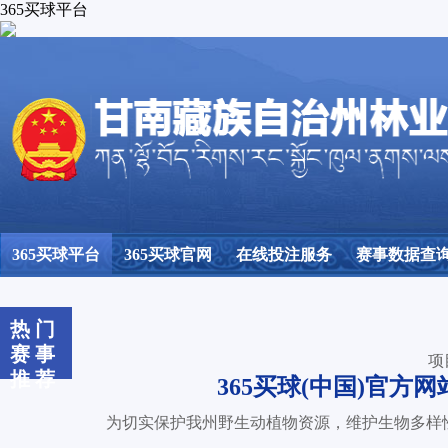
365买球平台
365买球平台
365买球官网
在线投注服务
赛事数据查
快速注册通道
投注安全保障
即时充值提现
热门
赛事
项
推荐
365买球(中国)官方