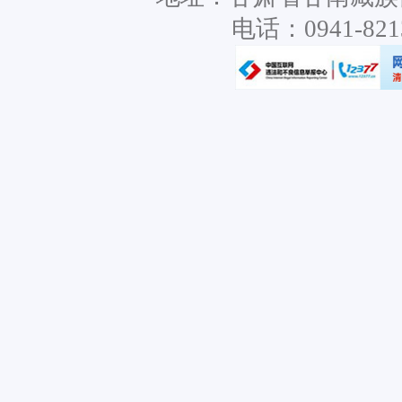
电话：0941-8