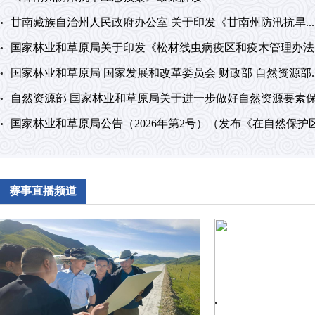
甘南藏族自治州人民政府办公室 关于印发《甘南州防汛抗旱...
国家林业和草原局关于印发《松材线虫病疫区和疫木管理办法..
国家林业和草原局 国家发展和改革委员会 财政部 自然资源部..
自然资源部 国家林业和草原局关于进一步做好自然资源要素保.
国家林业和草原局公告（2026年第2号）（发布《在自然保护区.
赛事直播频道