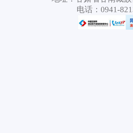
电话：0941-8