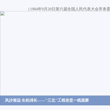
风沙渐远 生机绵长——"三北"工程攻坚一线观察